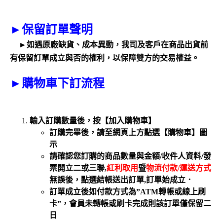
►
保留訂單聲明
►如遇原廠缺貨、成本異動，我司及客戶在商品出貨前
有保留訂單成立與否的權利，以保障雙方的交易權益。
►
購物車下訂流程
輸入訂購數量後，按【加入購物車】
訂購完畢後，請至網頁上方點選【購物車】圖
示
請確認您訂購的商品數量與金額
/
收件人資料
/
發
票開立二或三聯
,
紅利取用
暨
物流付款
/
運送方式
無誤後，點選結帳送出訂單
,
訂單始成立．
訂單成立後如付款方式為”ATM轉帳或線上刷
卡”，會員未轉帳或刷卡完成則該訂單僅保留二
日