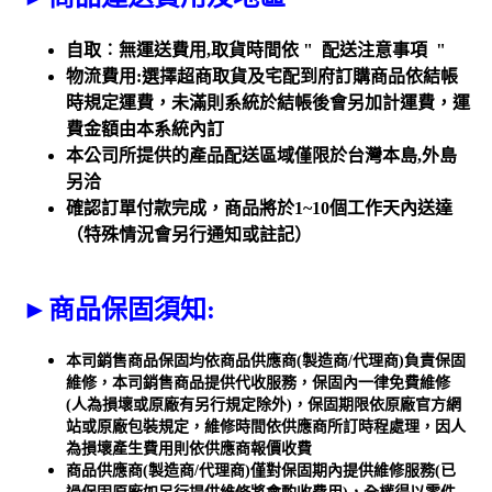
自取︰無運送費用
,
取貨時間依
"
配送注意事項
"
物流費用
:
選擇超商取貨及宅配到府訂購商品依結帳
時規定運費，未滿則系統於結帳後會另加計運費，運
費金額由本系統內訂
本公司所提供的產品配送區域僅限於台灣本島
,
外島
另洽
確認訂單付款完成，商品將於
1~10
個工作天內送達
（特殊情況會另行通知或註記）
►
商品保固須知
:
本司銷售商品保固均依商品供應商(製造商/代理商)負責保固
維修，本司銷售商品提供代收服務，保固內一律免費維修
(人為損壞或原廠有另行規定除外)，保固期限依原廠官方網
站或原廠包裝規定，維修時間依供應商所訂時程處理，因人
為損壞產生費用則依供應商報價收費
商品供應商(製造商/代理商)僅對保固期內提供維修服務(已