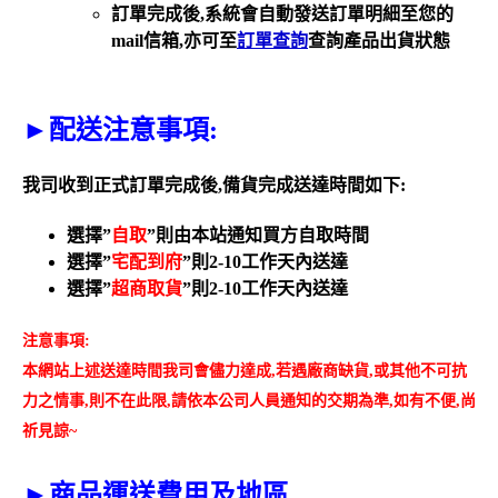
訂單完成後
,
系統會自動發送訂單明細至您的
mail
信箱
,
亦可至
訂單查詢
查詢產品出貨狀態
►
配送注意事項:
我司收到正式訂單完成後
,
備貨完成送達時間如下
:
選擇
”
自取
”
則由本站通知買方自取時間
選擇
”
宅配到府
”
則
2-10
工作天內送達
選擇
”
超商取貨
”
則
2-10
工作天內送達
注意事項
:
本網站上述送達時間我司會儘力達成
,
若遇廠商缺貨
,
或其他不可抗
力之情事
,
則不在此限
,
請依本公司人員通知的交期為準
,
如有不便
,
尚
祈見諒
~
►
商品運送費用及地區