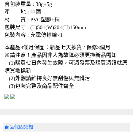
含包裝重量 : 38g±5g
產 地 : 中國
材 質 : PVC塑膠+銅
包裝尺寸 : (L)50×(W)20×(H)150mm
包裝內容 : 充電傳輸線×1
本產品3個月保固：新品七天換貨 / 保修3個月
※請注意！產品因非人為故障必須更換新品需知
(1)購買七日內發生故障，可憑發票及購買憑證就原
購買地換新
(2)外觀請維持良好無刮傷與無髒污
(3)包裝完整及商品配件齊全
商品保固須知
+展開