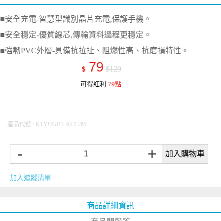
■安全充電-智慧型識別晶片充電,保護手機。
■安全穩定-優質線芯,傳輸資料過程更穩定。
■強韌PVC外層-具備抗拉扯、阻燃性高、抗磨損特性。
79
$129
$
可得紅利
79點
產品代號 : KTYUGB3-AL1.2M
-
+
加入購物車
加入追蹤清單
商品詳細資訊