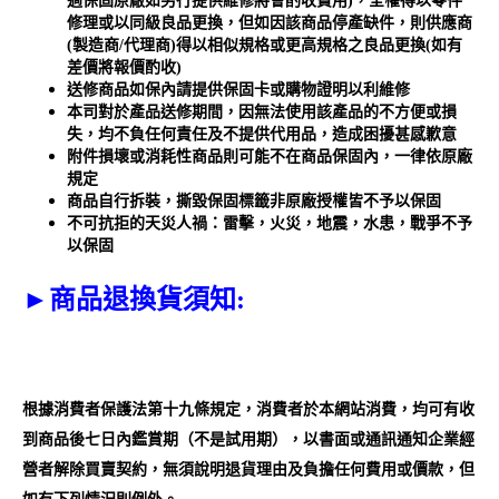
過保固原廠如另行提供維修將會酌收費用)，全權得以零件
修理或以同級良品更換，但如因該商品停產缺件，則供應商
(製造商/代理商)得以相似規格或更高規格之良品更換(如有
差價將報價酌收)
送修商品如保內請提供保固卡或購物證明以利維修
本司對於產品送修期間，因無法使用該產品的不方便或損
失，均不負任何責任及不提供代用品，造成困擾甚感歉意
附件損壞或消耗性商品則可能不在商品保固內，一律依原廠
規定
商品自行拆裝，撕毀保固標籤非原廠授權皆不予以保固
不可抗拒的天災人禍：雷擊，火災，地震，水患，戰爭不予
以保固
►
商品退換貨須知
:
根據消費者保護法第十九條規定，消費者於本網站消費，
均可有收
到商品後七日內
鑑賞期（不是試用期）
，以書面或通訊通知企業經
營者解除買賣契約，無須說明退貨理由及負擔任何費用或價款，但