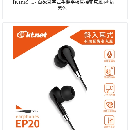
【KTnet】E7 白磁耳塞式手機平板耳機麥克風4極插
黑色