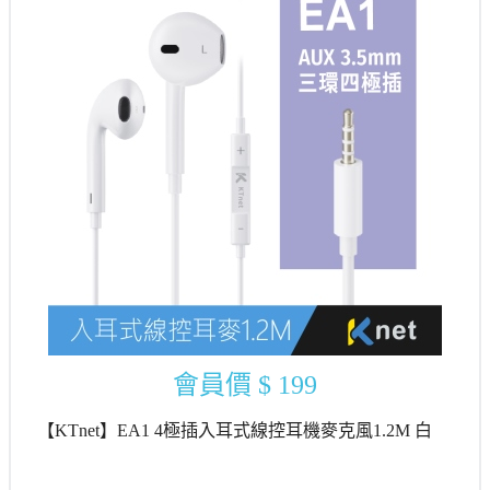
會員價
$ 199
【KTnet】EA1 4極插入耳式線控耳機麥克風1.2M 白