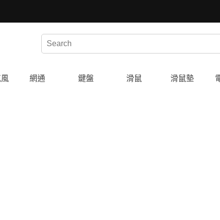
克風
網通
鍵盤
滑鼠
滑鼠墊