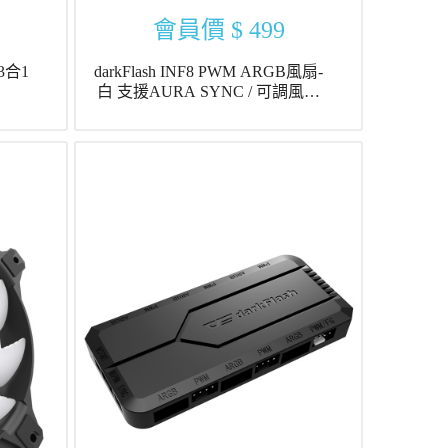
會員價
$ 499
 3合1
darkFlash INF8 PWM ARGB風扇-
白 支援AURA SYNC / 可調風扇
轉速 20種RGB燈效