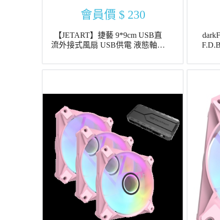
會員價
$ 230
【JETART】捷藝 9*9cm USB直
dar
流外接式風扇 USB供電 液態軸承
F.D
9cm 靜音風扇 (DF9225UB)