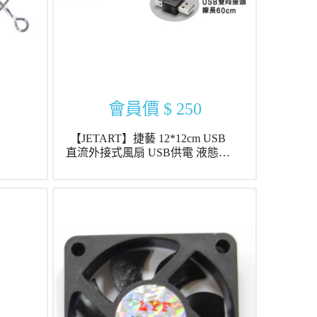
會員價
$ 250
【JETART】捷藝 12*12cm USB
直流外接式風扇 USB供電 液態軸
承 12cm 靜音風扇 (DF12025UB)