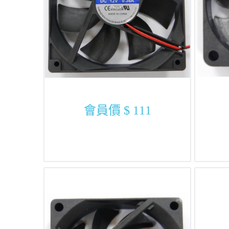
會員價
$ 111