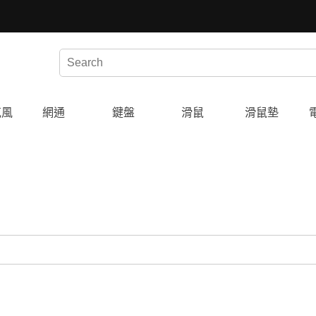
克風
網通
鍵盤
滑鼠
滑鼠墊