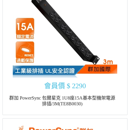
會員價
$ 2290
群加 PowerSync 包爾星克 1U8座15A基本型機架電源
排插/3M(TE8B0030)