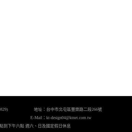
829)
地址：
台中市北屯區豐樂路二段266號
E-Mail：
kt-design04@ktnet.com.tw
九點到下午六點 週六、日及國定假日休息