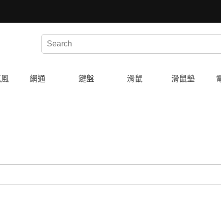
克風
網通
鍵盤
滑鼠
滑鼠墊