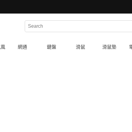
克風
網通
鍵盤
滑鼠
滑鼠墊