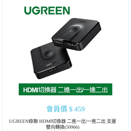
會員價
$ 459
UGREEN綠聯 HDMI切換器 二進一出/一進二出 支援
雙向轉換(50966)