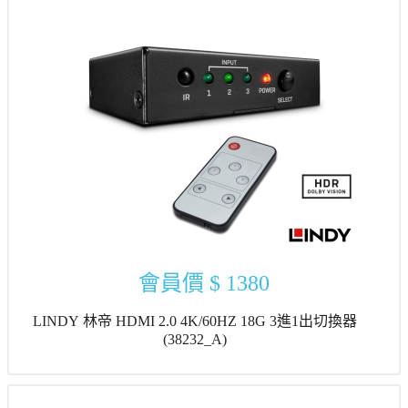
會員價
$ 1380
LINDY 林帝 HDMI 2.0 4K/60HZ 18G 3進1出切換器
(38232_A)