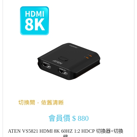
會員價
$ 880
ATEN VS5821 HDMI 8K 60HZ 1:2 HDCP 切換器+切換