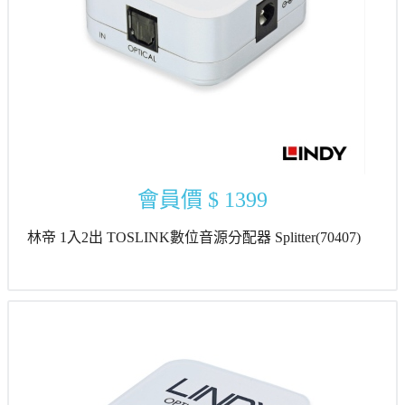
會員價
$ 1399
林帝 1入2出 TOSLINK數位音源分配器 Splitter(70407)