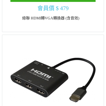
會員價
$ 479
綠聯 HDMI轉VGA轉換器 (含音效)