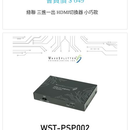
會員價
$ 649
綠聯 三進一出 HDMI切換器 小巧款