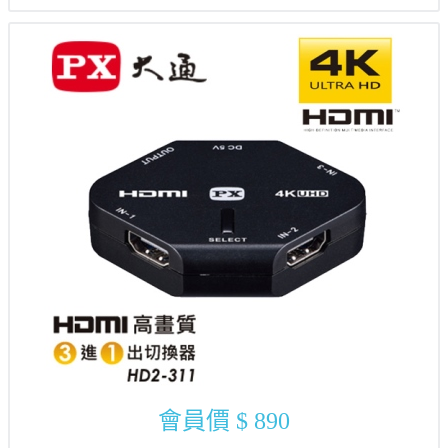
會員價
$ 890