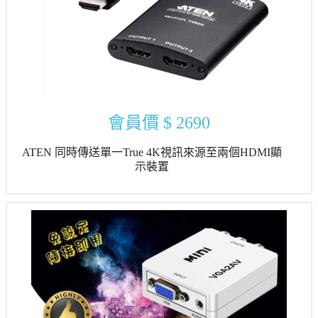
會員價
$ 2690
ATEN 同時傳送單一True 4K視訊來源至兩個HDMI顯
示裝置